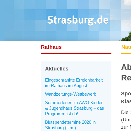
Rathaus
Nat
Ab
Aktuelles
Re
Eingeschränkte Erreichbarkeit
im Rathaus im August
Spor
Wandzeitungs-Wettbewerb
Kla
Sommerferien im AWO Kinder-
& Jugendhaus Strasburg – das
Die 
Programm ist da!
(Um.
Blutspendetermine 2026 in
zur 
Strasburg (Um.)