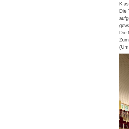
Klas
Die 
aufg
gew
Die 
Zum 
(Um.