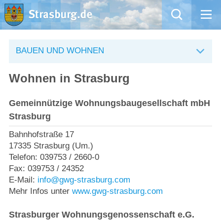
Mängelmeldung
BAUEN UND WOHNEN
Aktuelles
Wohnen in Strasburg
Rathaus
Gemeinnützige Wohnungsbaugesellschaft mbH
Strasburg
Natur – Kultur – Tourismus
Bahnhofstraße 17
Wirtschaft
17335 Strasburg (Um.)
Telefon: 039753 / 2660-0
Fax: 039753 / 24352
Kommentarrichtlinien und Netiquette für unsere Social Media-Kanäle
E-Mail:
info@gwg-strasburg.com
Mehr Infos unter
www.gwg-strasburg.com
Willkommen in Strasburg (Uckermark)
Strasburger Wohnungsgenossenschaft e.G.