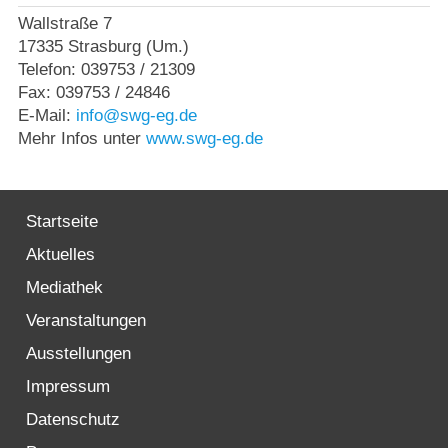
Strasburger Ehrenamtspreis „SBG“
Wallstraße 7
17335 Strasburg (Um.)
Welcome to Strasburg (Uckermark)
Telefon: 039753 / 21309
Fax: 039753 / 24846
Ласкаво просимо до Штрасбурга (Уккермарк)
E-Mail:
info@swg-eg.de
Mehr Infos unter
www.swg-eg.de
مرحبًا بكم في شتراسبورغ (أوكرمارك)
Bine ați venit în Strasburg (Uckermark)
Startseite
Aktuelles
Online-Bewerbungen
Mediathek
Veranstaltungen
Sprache/Language
Ausstellungen
Impressum
Datenschutz