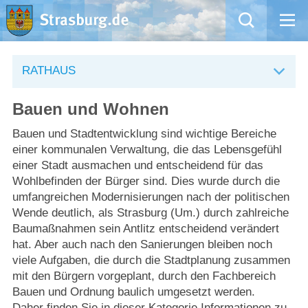
Mängelmeldung
RATHAUS
Aktuelles
Bauen und Wohnen
Rathaus
Bauen und Stadtentwicklung sind wichtige Bereiche
einer kommunalen Verwaltung, die das Lebensgefühl
einer Stadt ausmachen und entscheidend für das
Natur – Kultur – Tourismus
Wohlbefinden der Bürger sind. Dies wurde durch die
umfangreichen Modernisierungen nach der politischen
Wirtschaft
Wende deutlich, als Strasburg (Um.) durch zahlreiche
Baumaßnahmen sein Antlitz entscheidend verändert
Kommentarrichtlinien und Netiquette für unsere Social Media-Kanäle
hat. Aber auch nach den Sanierungen bleiben noch
viele Aufgaben, die durch die Stadtplanung zusammen
Willkommen in Strasburg (Uckermark)
mit den Bürgern vorgeplant, durch den Fachbereich
Bauen und Ordnung baulich umgesetzt werden.
Daher finden Sie in dieser Kategorie Informationen zu