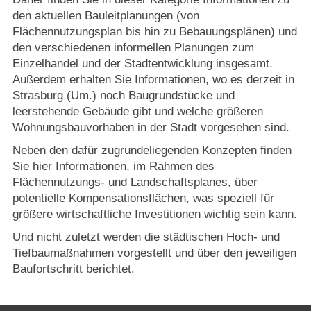
Strasburger Ehrenamtspreis „SBG“
den aktuellen Bauleitplanungen (von
Flächennutzungsplan bis hin zu Bebauungsplänen) und
Welcome to Strasburg (Uckermark)
den verschiedenen informellen Planungen zum
Einzelhandel und der Stadtentwicklung insgesamt.
Ласкаво просимо до Штрасбурга (Уккермарк)
Außerdem erhalten Sie Informationen, wo es derzeit in
Strasburg (Um.) noch Baugrundstücke und
leerstehende Gebäude gibt und welche größeren
مرحبًا بكم في شتراسبورغ (أوكرمارك)
Wohnungsbauvorhaben in der Stadt vorgesehen sind.
Neben den dafür zugrundeliegenden Konzepten finden
Bine ați venit în Strasburg (Uckermark)
Sie hier Informationen, im Rahmen des
Flächennutzungs- und Landschaftsplanes, über
Online-Bewerbungen
potentielle Kompensationsflächen, was speziell für
größere wirtschaftliche Investitionen wichtig sein kann.
Sprache/Language
Und nicht zuletzt werden die städtischen Hoch- und
Tiefbaumaßnahmen vorgestellt und über den jeweiligen
Baufortschritt berichtet.