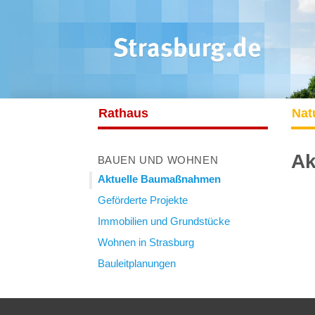
Rathaus
Nat
Ak
BAUEN UND WOHNEN
Aktuelle Baumaßnahmen
Geförderte Projekte
Immobilien und Grundstücke
Wohnen in Strasburg
Bauleitplanungen