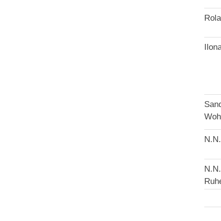
Rola
Ilon
S
San
Wohn
N.N.
N.N.
Ruhe