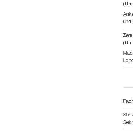
(Um
Anke
und
Zwei
(Um
Made
Leit
Fac
Stef
Sekr