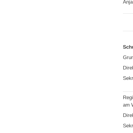
Anja
Sch
Grun
Dire
Sekr
Regi
am 
Dire
Sekr