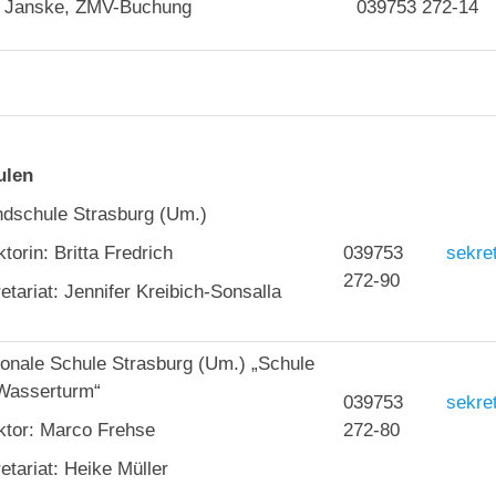
 Janske, ZMV-Buchung
039753 272-14
ulen
dschule Strasburg (Um.)
ktorin: Britta Fredrich
039753
sekre
272-90
etariat: Jennifer Kreibich-Sonsalla
onale Schule Strasburg (Um.) „Schule
Wasserturm“
039753
sekre
ktor: Marco Frehse
272-80
etariat: Heike Müller