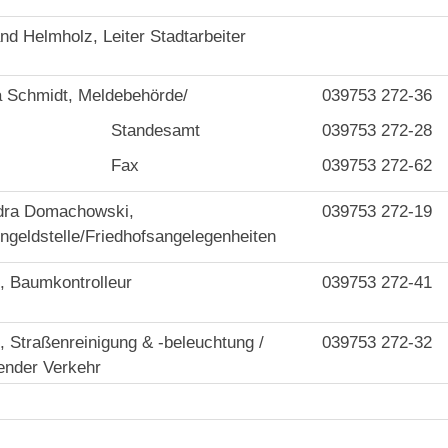
nd Helmholz, Leiter Stadtarbeiter
a Schmidt, Meldebehörde/
039753 272-36
tandesamt
039753 272-28
Fax
039753 272-62
dra Domachowski,
039753 272-1
geldstelle/Friedhofsangelegenheiten
, Baumkontrolleur
039753 272-41
, Straßenreinigung & -beleuchtung /
039753 272-32
nder Verkehr