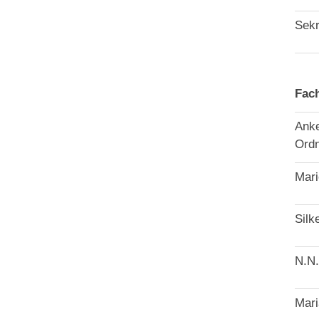
Sekr
Fac
Anke
Ord
Mari
Silk
N.N.
Mari