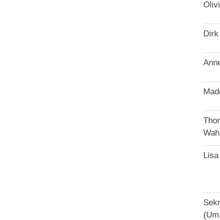
Oliv
Dirk
Anne
Made
Thom
Wah
Lisa
Sekr
(Um.