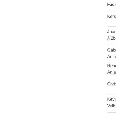
Fac
Kers
Joan
§ 2
Gabr
Anla
René
Anla
Chri
Kevi
Voll