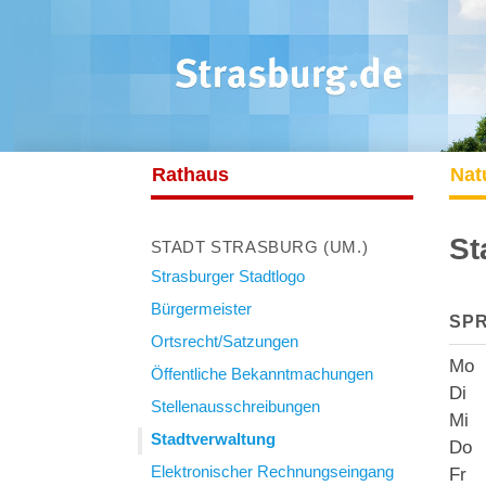
Rathaus
Nat
St
STADT STRASBURG (UM.)
Strasburger Stadtlogo
Bürgermeister
SP
Ortsrecht/Satzungen
Mo 
Öffentliche Bekanntmachungen
Di 0
Stellenausschreibungen
Mi 
Stadtverwaltung
Do 0
Elektronischer Rechnungseingang
Fr 