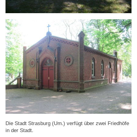
Strasburger Ehrenamtspreis „SBG“
Welcome to Strasburg (Uckermark)
Ласкаво просимо до Штрасбурга (Уккермарк)
مرحبًا بكم في شتراسبورغ (أوكرمارك)
Bine ați venit în Strasburg (Uckermark)
Online-Bewerbungen
Sprache/Language
Die Stadt Strasburg (Um.) verfügt über zwei Friedhöfe
in der Stadt.