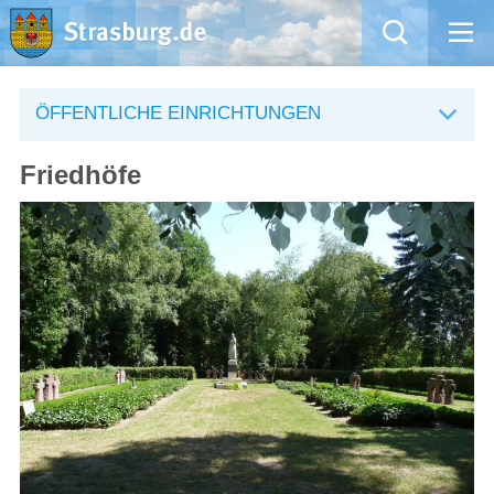
Mängelmeldung
ÖFFENTLICHE EINRICHTUNGEN
Aktuelles
Friedhöfe
Rathaus
Natur – Kultur – Tourismus
Wirtschaft
Kommentarrichtlinien und Netiquette für unsere Social Media-Kanäle
Willkommen in Strasburg (Uckermark)