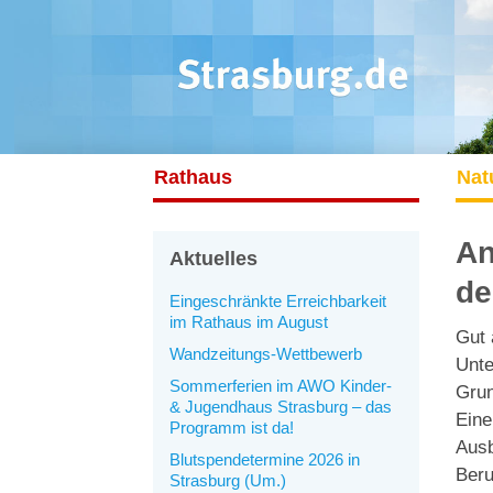
Rathaus
Nat
An
Aktuelles
de
Eingeschränkte Erreichbarkeit
im Rathaus im August
Gut 
Wandzeitungs-Wettbewerb
Unte
Sommerferien im AWO Kinder-
Grun
& Jugendhaus Strasburg – das
Eine
Programm ist da!
Ausb
Blutspendetermine 2026 in
Beru
Strasburg (Um.)