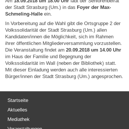
Am
18.09.2018 um 18.00 Uhr
lädt der Seniorenbeirat
Strasburger Ehrenamtspreis „SBG“
der Stadt Strasburg (Um.) in das
Foyer der Max-
Schmeling-Halle
ein.
Welcome to Strasburg (Uckermark)
In Vorbereitung auf die Wahl gibt die Ortsgruppe 2 der
Volkssolidarität der Stadt Strasburg (Um.) allen
Ласкаво просимо до Штрасбурга (Уккермарк)
Kandidaten/innen die Möglichkeit, sich im Rahmen
ihrer öffentlichen Mitgliederversammlung vorzustellen.
مرحبًا بكم في شتراسبورغ (أوكرمارك)
Die Veranstaltung findet am
20.09.2018 um 14.00 Uhr
im Haus der Familie und Begegnung der
Bine ați venit în Strasburg (Uckermark)
Volkssolidarität im Wall (neben der Bibliothek) statt.
Mit dieser Einladung werden auch alle interessierten
Bürger/innen der Stadt Strasburg (Um.) angesprochen.
Online-Bewerbungen
Sprache/Language
Startseite
Aktuelles
Mediathek
Veranstaltungen