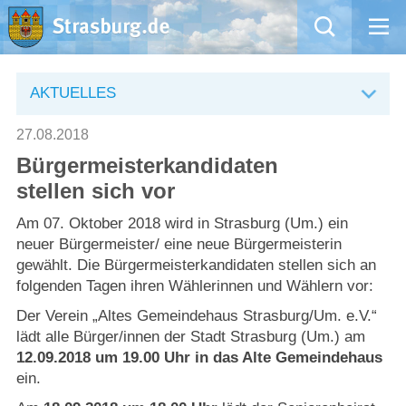
Mängelmeldung
AKTUELLES
Aktuelles
27.08.2018
Bürgermeisterkandidaten
Rathaus
stellen sich vor
Natur – Kultur – Tourismus
Am 07. Oktober 2018 wird in Strasburg (Um.) ein
neuer Bürgermeister/ eine neue Bürgermeisterin
gewählt. Die Bürgermeisterkandidaten stellen sich an
Wirtschaft
folgenden Tagen ihren Wählerinnen und Wählern vor:
Der Verein „Altes Gemeindehaus Strasburg/Um. e.V.“
Kommentarrichtlinien und Netiquette für unsere Social Media-Kanäle
lädt alle Bürger/innen der Stadt Strasburg (Um.) am
12.09.2018 um 19.00 Uhr in das Alte Gemeindehaus
Willkommen in Strasburg (Uckermark)
ein.