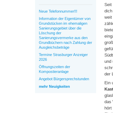
Seit
dich
Neue Telefonnummer!!!
weit
Information der Eigentümer von
Grundstücken im ehemaligen
zähl
Sanierungsgebiet über die
biet
Löschung der
eing
Sanierungsvermerke aus den
groß
Grundbüchern nach Zahlung der
Ausgleichsbeträge
gefü
Termine Strasburger Anzeiger
Südt
2026
und 
Öffnungszeiten der
schr
Kompostieranlage
der 
Angebot Bürgersprechstunden
Ein 
mehr Neuigkeiten
Kast
glas
das 
hört