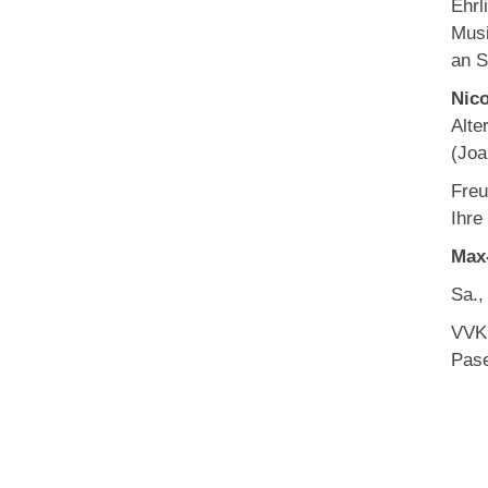
Ehrl
Musi
an S
Nico
Alte
(Joa
Freu
Ihre
Max
Sa
VVK:
Pase