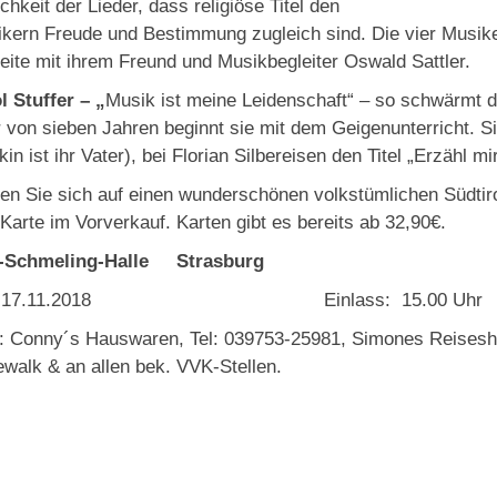
ichkeit der Lieder, dass religiöse Titel den
kern Freude und Bestimmung zugleich sind. Die vier Musiker 
eite mit ihrem Freund und Musikbegleiter Oswald Sattler.
l Stuffer – „
Musik ist meine Leidenschaft“ – so schwärmt di
r von sieben Jahren beginnt sie mit dem Geigenunterricht. S
kin ist ihr Vater), bei Florian Silbereisen den Titel „Erzähl
en Sie sich auf einen wunderschönen volkstümlichen Südtirol
 Karte im Vorverkauf. Karten gibt es bereits ab 32,90€.
-Schmeling-Halle Strasburg
., 17.11.2018 Einlass: 15.00 Uh
 Conny´s Hauswaren, Tel: 039753-25981, Simones Reisesho
walk & an allen bek. VVK-Stellen.