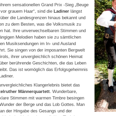
 ihrem sensationellen Grand Prix -Sieg „Beuge
 vor grauem Haar“, sind die
Ladiner
längst
 über die Landesgrenzen hinaus bekannt und
en zu dem Besten, was die Volksmusik zu
en hat. Ihre unverwechselbaren Stimmen und
ängigen Melodien haben sie zu sämtlichen
en Musiksendungen im In- und Ausland
hrt. Sie singen von der imposanten Bergwelt
irols, ihrer unvergleichlich schönen Heimat
über berührende Geschichten, die das Leben
eibt. Das ist womöglich das Erfolgsgeheimnis
Ladiner.
unvergleichliches Klangerlebnis bietet das
elruther Männerquartett
. Wunderbare,
klare Stimmen mit warmen Timbre besingen
Wunder der Berge und das Lob Gottes. Man
 an der Hingabe des Gesangs und der