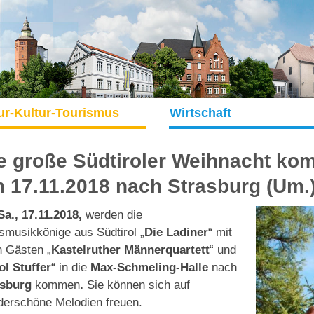
ur-Kultur-Tourismus
Wirtschaft
e große Südtiroler Weihnacht ko
 17.11.2018 nach Strasburg (Um.
Sa., 17.11.2018,
werden die
smusikkönige aus Südtirol „
Die Ladiner
“ mit
n Gästen „
Kastelruther Männerquartett
“ und
ol Stuffer
“ in die
Max-Schmeling-Halle
nach
asburg
kommen
.
Sie können sich auf
erschöne Melodien freuen.