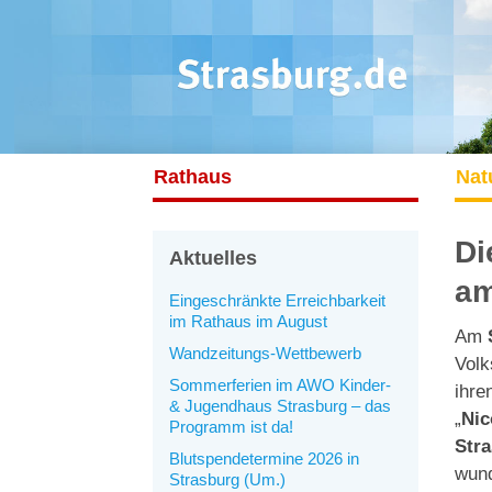
Rathaus
Nat
Di
Aktuelles
am
Eingeschränkte Erreichbarkeit
im Rathaus im August
Am
Wandzeitungs-Wettbewerb
Volk
Sommerferien im AWO Kinder-
ihre
& Jugendhaus Strasburg – das
„
Nic
Programm ist da!
Str
Blutspendetermine 2026 in
wund
Strasburg (Um.)