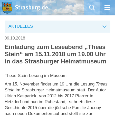
Mängelmeldung
AKTUELLES
Aktuelles
09.10.2018
Einladung zum Leseabend „Theas
Rathaus
Stein“ am 15.11.2018 um 19.00 Uhr
in das Strasburger Heimatmuseum
Natur – Kultur – Tourismus
Theas Stein-Lesung im Museum
Wirtschaft
Am 15. November findet um 19 Uhr die Lesung
Theas
Kommentarrichtlinien und Netiquette für unsere Social Media-Kanäle
Stein
im Strasburger Heimatmuseum statt. Der Autor
Ulrich Kasparick, von 2012 bis 2017 Pfarrer in
Hetzdorf und nun im Ruhestand, schrieb diese
Willkommen in Strasburg (Uckermark)
Geschichte 2015 über die jüdische Familie Jacoby
nach neuen Dokumenten auf und stellt sie zur