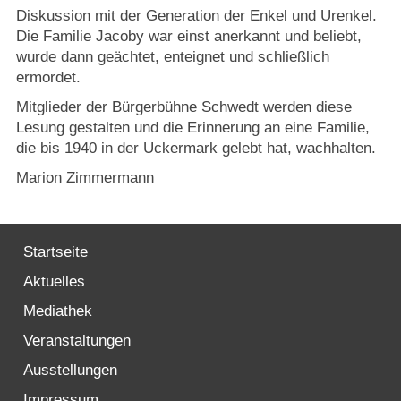
Strasburger Ehrenamtspreis „SBG“
Diskussion mit der Generation der Enkel und Urenkel.
Die Familie Jacoby war einst anerkannt und beliebt,
Welcome to Strasburg (Uckermark)
wurde dann geächtet, enteignet und schließlich
ermordet.
Ласкаво просимо до Штрасбурга (Уккермарк)
Mitglieder der Bürgerbühne Schwedt werden diese
Lesung gestalten und die Erinnerung an eine Familie,
مرحبًا بكم في شتراسبورغ (أوكرمارك)
die bis 1940 in der Uckermark gelebt hat, wachhalten.
Marion Zimmermann
Bine ați venit în Strasburg (Uckermark)
Online-Bewerbungen
Startseite
Aktuelles
Sprache/Language
Mediathek
Veranstaltungen
Ausstellungen
Impressum