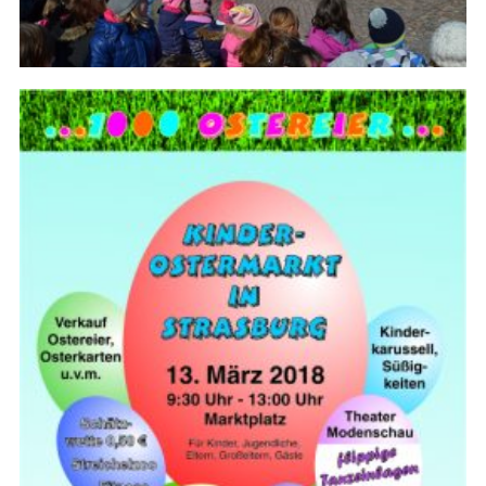
Strasburger Ehrenamtspreis „SBG“
Welcome to Strasburg (Uckermark)
Ласкаво просимо до Штрасбурга (Уккермарк)
مرحبًا بكم في شتراسبورغ (أوكرمارك)
Bine ați venit în Strasburg (Uckermark)
Online-Bewerbungen
Sprache/Language