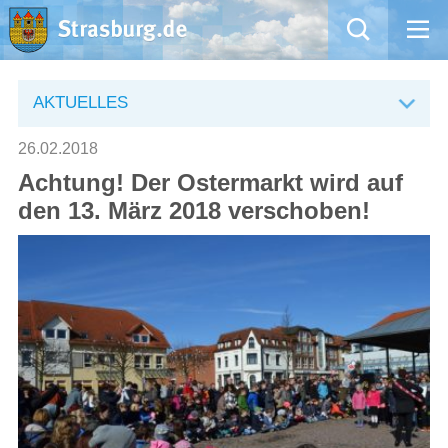
Mängelmeldung
AKTUELLES
Aktuelles
26.02.2018
Achtung! Der Ostermarkt wird auf
Rathaus
den 13. März 2018 verschoben!
Natur – Kultur – Tourismus
Wirtschaft
Kommentarrichtlinien und Netiquette für unsere Social Media-Kanäle
Willkommen in Strasburg (Uckermark)