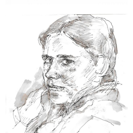
Strasburger Ehrenamtspreis „SBG“
Welcome to Strasburg (Uckermark)
Ласкаво просимо до Штрасбурга (Уккермарк)
مرحبًا بكم في شتراسبورغ (أوكرمارك)
Bine ați venit în Strasburg (Uckermark)
Online-Bewerbungen
Sprache/Language