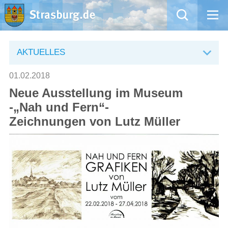
Mängelmeldung
AKTUELLES
Aktuelles
01.02.2018
Neue Ausstellung im Museum
Rathaus
-„Nah und Fern“-
Zeichnungen von Lutz Müller
Natur – Kultur – Tourismus
Wirtschaft
Kommentarrichtlinien und Netiquette für unsere Social Media-Kanäle
Willkommen in Strasburg (Uckermark)