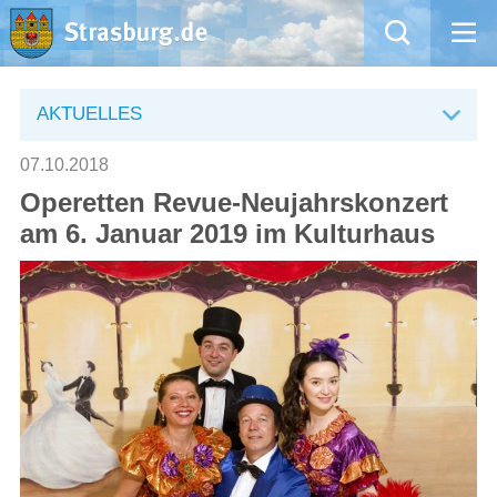
Mängelmeldung
AKTUELLES
Aktuelles
07.10.2018
Operetten Revue-Neujahrskonzert
Rathaus
am 6. Januar 2019 im Kulturhaus
Natur – Kultur – Tourismus
Wirtschaft
Kommentarrichtlinien und Netiquette für unsere Social Media-Kanäle
Willkommen in Strasburg (Uckermark)