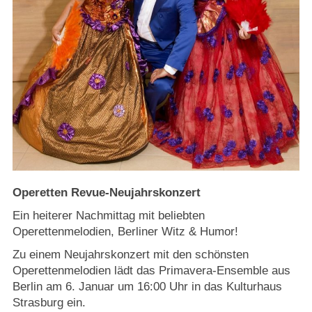
Strasburger Ehrenamtspreis „SBG“
Welcome to Strasburg (Uckermark)
Ласкаво просимо до Штрасбурга (Уккермарк)
مرحبًا بكم في شتراسبورغ (أوكرمارك)
Bine ați venit în Strasburg (Uckermark)
Online-Bewerbungen
Operetten Revue-Neujahrskonzert
Ein heiterer Nachmittag mit beliebten
Sprache/Language
Operettenmelodien, Berliner Witz & Humor!
Zu einem Neujahrskonzert mit den schönsten
Operettenmelodien lädt das Primavera-Ensemble aus
Berlin am 6. Januar um 16:00 Uhr in das Kulturhaus
Strasburg ein.