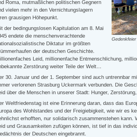
nd Roma, mutmaßlichen politischen Gegnern
nd vielen mehr in den Vernichtungslagern
hren grausigen Höhepunkt.
it der bedingungslosen Kapitulation am 8. Mai
945 endete die menschenverachtende
Gedenkfeier
ationalsozialistische Diktatur im größten
rümmerhaufen der deutschen Geschichte.
illionenfaches Leid, millionenfache Entmenschlichung, milli
nbekannte Zerstörung weiter Teile der Welt…
er 30. Januar und der 1. September sind auch untrennbar mit
mmer verlorenen Strasburg Uckermark verbunden. Die Gesc
eid über die Menschen in unserer Stadt: Hunger, Zerstörung,
er Weltfriedenstag ist eine Erinnerung daran, dass das Euro
uropa des Wohlstandes und der Freigiebigkeit, wie wir es k
ehnlichst erhofften, nur solidarisch zusammenstehen kan
eid und Grausamkeiten zufügen können, ist tief in das indivi
edächtnis der Deutschen eingebrannt.