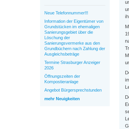
u
u
Neue Telefonnummer!!!
i
Information der Eigentümer von
M
Grundstücken im ehemaligen
Sanierungsgebiet über die
1
Löschung der
n
Sanierungsvermerke aus den
T
Grundbüchern nach Zahlung der
Ausgleichsbeträge
M
Termine Strasburger Anzeiger
u
2026
D
Öffnungszeiten der
i
Kompostieranlage
L
Angebot Bürgersprechstunden
D
mehr Neuigkeiten
E
s
L
G