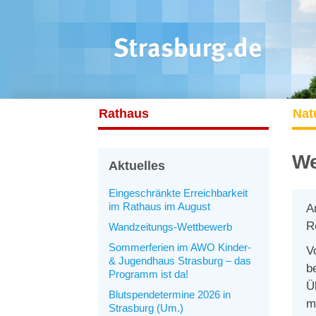
Rathaus
Nat
We
Aktuelles
Eingeschränkte Erreichbarkeit
im Rathaus im August
A
R
Wandzeitungs-Wettbewerb
Sommerferien im AWO Kinder-
V
& Jugendhaus Strasburg – das
b
Programm ist da!
Ü
Blutspendetermine 2026 in
m
Strasburg (Um.)