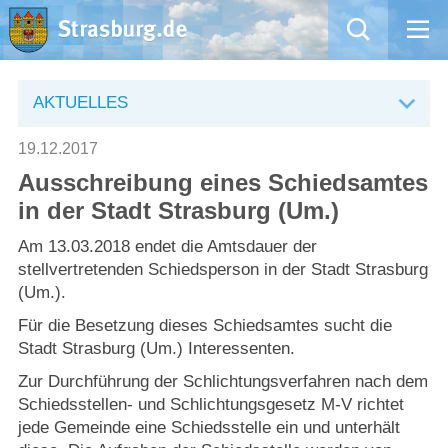
Mängelmeldung
AKTUELLES
Aktuelles
19.12.2017
Ausschreibung eines Schiedsamtes
Rathaus
in der Stadt Strasburg (Um.)
Natur – Kultur – Tourismus
Am 13.03.2018 endet die Amtsdauer der
stellvertretenden Schiedsperson in der Stadt Strasburg
(Um.).
Wirtschaft
Für die Besetzung dieses Schiedsamtes sucht die
Stadt Strasburg (Um.) Interessenten.
Kommentarrichtlinien und Netiquette für unsere Social Media-Kanäle
Zur Durchführung der Schlichtungsverfahren nach dem
Willkommen in Strasburg (Uckermark)
Schiedsstellen- und Schlichtungsgesetz M-V richtet
jede Gemeinde eine Schiedsstelle ein und unterhält