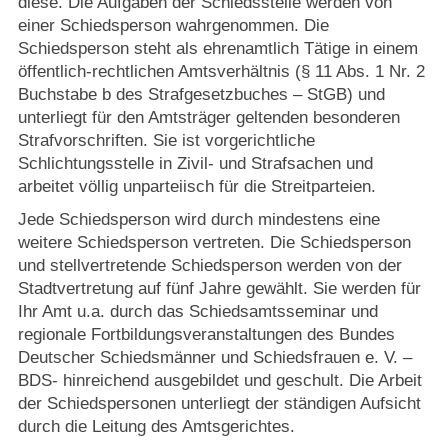
diese. Die Aufgaben der Schiedsstelle werden von
Strasburger Ehrenamtspreis „SBG“
einer Schiedsperson wahrgenommen. Die
Schiedsperson steht als ehrenamtlich Tätige in einem
Welcome to Strasburg (Uckermark)
öffentlich-rechtlichen Amtsverhältnis (§ 11 Abs. 1 Nr. 2
Buchstabe b des Strafgesetzbuches – StGB) und
Ласкаво просимо до Штрасбурга (Уккермарк)
unterliegt für den Amtsträger geltenden besonderen
Strafvorschriften. Sie ist vorgerichtliche
Schlichtungsstelle in Zivil- und Strafsachen und
مرحبًا بكم في شتراسبورغ (أوكرمارك)
arbeitet völlig unparteiisch für die Streitparteien.
Bine ați venit în Strasburg (Uckermark)
Jede Schiedsperson wird durch mindestens eine
weitere Schiedsperson vertreten. Die Schiedsperson
und stellvertretende Schiedsperson werden von der
Online-Bewerbungen
Stadtvertretung auf fünf Jahre gewählt. Sie werden für
Ihr Amt u.a. durch das Schiedsamtsseminar und
Sprache/Language
regionale Fortbildungsveranstaltungen des Bundes
Deutscher Schiedsmänner und Schiedsfrauen e. V. –
BDS- hinreichend ausgebildet und geschult. Die Arbeit
der Schiedspersonen unterliegt der ständigen Aufsicht
durch die Leitung des Amtsgerichtes.