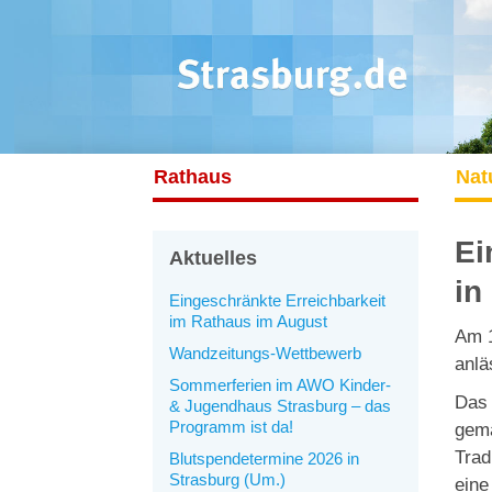
Rathaus
Nat
Ei
Aktuelles
in
Eingeschränkte Erreichbarkeit
im Rathaus im August
Am 1
Wandzeitungs-Wettbewerb
anlä
Sommerferien im AWO Kinder-
Das
& Jugendhaus Strasburg – das
Programm ist da!
gemä
Trad
Blutspendetermine 2026 in
Strasburg (Um.)
eine