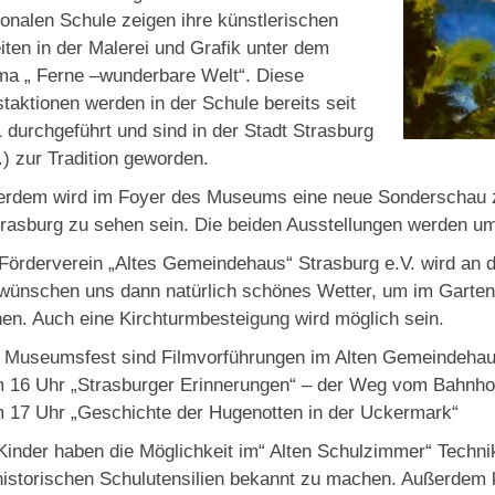
onalen Schule zeigen ihre künstlerischen
iten in der Malerei und Grafik unter dem
a „ Ferne –wunderbare Welt“. Diese
taktionen werden in der Schule bereits seit
 durchgeführt und sind in der Stadt Strasburg
) zur Tradition geworden.
rdem wird im Foyer des Museums eine neue Sonderschau zu
trasburg zu sehen sein. Die beiden Ausstellungen werden um
Förderverein „Altes Gemeindehaus“ Strasburg e.V. wird an 
wünschen uns dann natürlich schönes Wetter, um im Garte
en. Auch eine Kirchturmbesteigung wird möglich sein.
Museumsfest sind Filmvorführungen im Alten Gemeindehaus
 16 Uhr „Strasburger Erinnerungen“ – der Weg vom Bahnh
 17 Uhr „Geschichte der Hugenotten in der Uckermark“
Kinder haben die Möglichkeit im“ Alten Schulzimmer“ Techni
historischen Schulutensilien bekannt zu machen. Außerdem