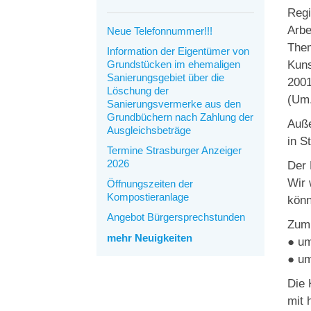
Regi
Arbe
Neue Telefonnummer!!!
Them
Information der Eigentümer von
Grundstücken im ehemaligen
Kuns
Sanierungsgebiet über die
2001
Löschung der
(Um.
Sanierungsvermerke aus den
Grundbüchern nach Zahlung der
Auße
Ausgleichsbeträge
in S
Termine Strasburger Anzeiger
2026
Der 
Wir 
Öffnungszeiten der
Kompostieranlage
könn
Angebot Bürgersprechstunden
Zum 
mehr Neuigkeiten
● um
● um
Die 
mit 