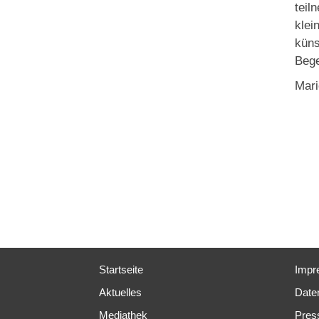
teil
klei
küns
Bege
Mar
Startseite
Impr
Aktuelles
Date
Mediathek
Pres