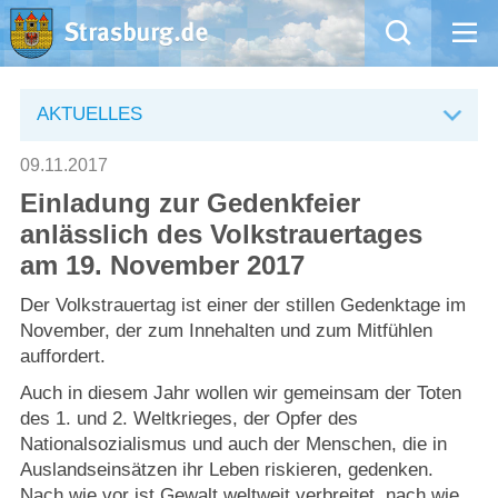
Mängelmeldung
AKTUELLES
Aktuelles
09.11.2017
Einladung zur Gedenkfeier
Rathaus
anlässlich des Volkstrauertages
am 19. November 2017
Natur – Kultur – Tourismus
Der Volkstrauertag ist einer der stillen Gedenktage im
Wirtschaft
November, der zum Innehalten und zum Mitfühlen
auffordert.
Kommentarrichtlinien und Netiquette für unsere Social Media-Kanäle
Auch in diesem Jahr wollen wir gemeinsam der Toten
des 1. und 2. Weltkrieges, der Opfer des
Nationalsozialismus und auch der Menschen, die in
Willkommen in Strasburg (Uckermark)
Auslandseinsätzen ihr Leben riskieren, gedenken.
Nach wie vor ist Gewalt weltweit verbreitet, nach wie