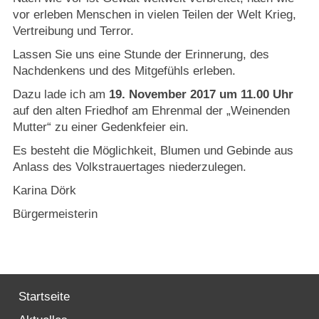
Strasburger Ehrenamtspreis „SBG“
vor erleben Menschen in vielen Teilen der Welt Krieg,
Vertreibung und Terror.
Welcome to Strasburg (Uckermark)
Lassen Sie uns eine Stunde der Erinnerung, des
Nachdenkens und des Mitgefühls erleben.
Ласкаво просимо до Штрасбурга (Уккермарк)
Dazu lade ich am
19. November 2017 um 11.00 Uhr
auf den alten Friedhof am Ehrenmal der „Weinenden
مرحبًا بكم في شتراسبورغ (أوكرمارك)
Mutter“ zu einer Gedenkfeier ein.
Es besteht die Möglichkeit, Blumen und Gebinde aus
Bine ați venit în Strasburg (Uckermark)
Anlass des Volkstrauertages niederzulegen.
Karina Dörk
Online-Bewerbungen
Bürgermeisterin
Sprache/Language
Startseite