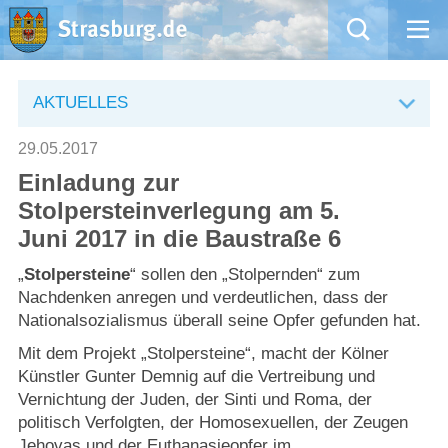
Mängelmeldung
AKTUELLES
Aktuelles
29.05.2017
Einladung zur
Rathaus
Stolpersteinverlegung am 5.
Juni 2017 in die Baustraße 6
Natur – Kultur – Tourismus
„
Stolpersteine
“ sollen den „Stolpernden“ zum
Wirtschaft
Nachdenken anregen und verdeutlichen, dass der
Nationalsozialismus überall seine Opfer gefunden hat.
Kommentarrichtlinien und Netiquette für unsere Social Media-Kanäle
Mit dem Projekt „Stolpersteine“, macht der Kölner
Künstler Gunter Demnig auf die Vertreibung und
Vernichtung der Juden, der Sinti und Roma, der
Willkommen in Strasburg (Uckermark)
politisch Verfolgten, der Homosexuellen, der Zeugen
Jehovas und der Euthanasieopfer im