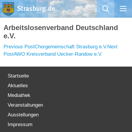
Mängelmeldung
Arbeitslosenverband Deutschland
e.V.
Aktuelles
Post
Previous Post
Chorgemeinschaft Strasburg e.V.
Next
navigation
Post
AWO Kreisverband Uecker-Randow e.V.
Rathaus
Natur – Kultur – Tourismus
Startseite
Aktuelles
Wirtschaft
Mediathek
Kommentarrichtlinien und Netiquette für unsere Social Media-Kanäle
Veranstaltungen
Ausstellungen
Willkommen in Strasburg (Uckermark)
Impressum