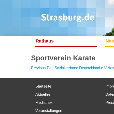
Rathaus
Nat
Sportverein Karate
Post
Previous Post
Sozialverband Deutschland e.V.
Nex
navigation
Startseite
Impr
Aktuelles
Date
Mediathek
Pres
Veranstaltungen