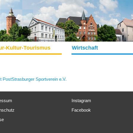
ur-Kultur-Tourismus
Wirtschaft
t Post
Strasburger Sportverein e.V.
essum
Instagram
nschutz
Facebook
se