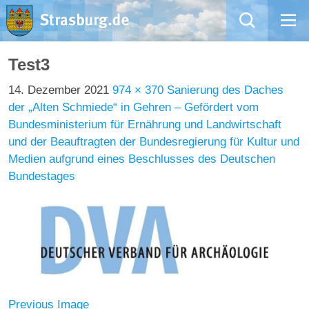
Mängelmeldung
Test3
14. Dezember 2021
974 × 370
Sanierung des Daches
Aktuelles
der „Alten Schmiede“ in Gehren – Gefördert vom
Bundesministerium für Ernährung und Landwirtschaft
Rathaus
und der Beauftragten der Bundesregierung für Kultur und
Medien aufgrund eines Beschlusses des Deutschen
Natur – Kultur – Tourismus
Bundestages
Wirtschaft
Kommentarrichtlinien und Netiquette für unsere Social Media-Kanäle
Willkommen in Strasburg (Uckermark)
Previous Image