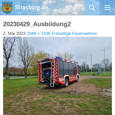
Mängelmeldung
20230429_Ausbildung2
2. Mai 2023
2048 × 1536
Freiwillige Feuerwehren
Aktuelles
Rathaus
Natur – Kultur – Tourismus
Wirtschaft
Kommentarrichtlinien und Netiquette für unsere Social Media-Kanäle
Willkommen in Strasburg (Uckermark)