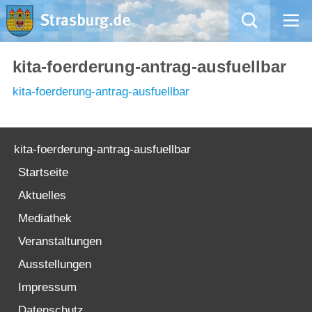
Mängelmeldung
kita-foerderung-antrag-ausfuellbar
kita-foerderung-antrag-ausfuellbar
Aktuelles
Rathaus
kita-foerderung-antrag-ausfuellbar
Natur – Kultur – Tourismus
Startseite
Aktuelles
Wirtschaft
Mediathek
Veranstaltungen
Kommentarrichtlinien und Netiquette für unsere Social Media-Kanäle
Ausstellungen
Willkommen in Strasburg (Uckermark)
Impressum
Datenschutz