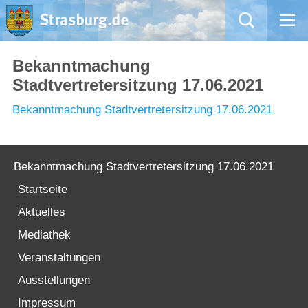
Mängelmeldung
Bekanntmachung
Stadtvertretersitzung 17.06.2021
Aktuelles
Bekanntmachung Stadtvertretersitzung 17.06.2021
Rathaus
Natur – Kultur – Tourismus
Bekanntmachung Stadtvertretersitzung 17.06.2021
Startseite
Wirtschaft
Aktuelles
Mediathek
Kommentarrichtlinien und Netiquette für unsere Social Media-Kanäle
Veranstaltungen
Willkommen in Strasburg (Uckermark)
Ausstellungen
Impressum