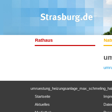
Rathaus
Nat
um
umru
umruestung_heizungsanlage_max_schmeling_hal
Startseite
Impr
Aktuelles
Date