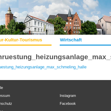
ur-Kultur-Tourismus
Wirtschaft
ruestung_heizungsanlage_max_s
estung_heizungsanlage_max_schmeling_halle
le
essum
Instagram
nschutz
Facebook