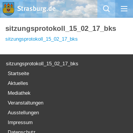
Mängelmeldung
sitzungsprotokoll_15_02_17_bks
sitzungsprotokoll_15_02_17_bks
Aktuelles
Rathaus
sitzungsprotokoll_15_02_17_bks
Natur – Kultur – Tourismus
Startseite
Aktuelles
Wirtschaft
Mediathek
Veranstaltungen
Kommentarrichtlinien und Netiquette für unsere Social Media-Kanäle
Ausstellungen
Willkommen in Strasburg (Uckermark)
Impressum
Datenschutz