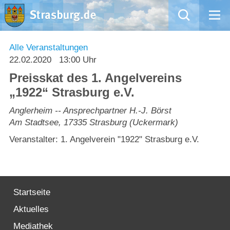
Mängelmeldung
Alle Veranstaltungen
22.02.2020
13:00 Uhr
Aktuelles
Preisskat des 1. Angelvereins
„1922“ Strasburg e.V.
Rathaus
Anglerheim -- Ansprechpartner H.-J. Börst
Am Stadtsee
,
17335
Strasburg (Uckermark)
Natur – Kultur – Tourismus
Veranstalter: 1. Angelverein "1922" Strasburg e.V.
Wirtschaft
Kommentarrichtlinien und Netiquette für unsere Social Media-Kanäle
Startseite
Willkommen in Strasburg (Uckermark)
Aktuelles
Mediathek