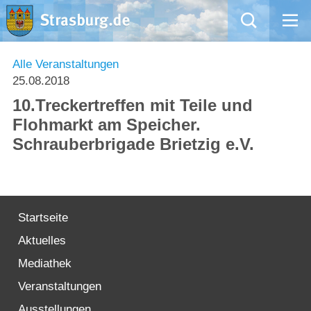
Mängelmeldung
Alle Veranstaltungen
25.08.2018
Aktuelles
10.Treckertreffen mit Teile und
Flohmarkt am Speicher.
Rathaus
Schrauberbrigade Brietzig e.V.
Natur – Kultur – Tourismus
Wirtschaft
Startseite
Aktuelles
Kommentarrichtlinien und Netiquette für unsere Social Media-Kanäle
Mediathek
Willkommen in Strasburg (Uckermark)
Veranstaltungen
Ausstellungen