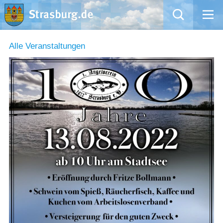
Mängelmeldung
Alle Veranstaltungen
Aktuelles
Rathaus
Natur – Kultur – Tourismus
Wirtschaft
Kommentarrichtlinien und Netiquette für unsere Social Media-Kanäle
Willkommen in Strasburg (Uckermark)