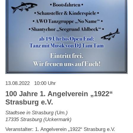
Strasburger Ehrenamtspreis „SBG“
Welcome to Strasburg (Uckermark)
Ласкаво просимо до Штрасбурга (Уккермарк)
مرحبًا بكم في شتراسبورغ (أوكرمارك)
Bine ați venit în Strasburg (Uckermark)
Online-Bewerbungen
13.08.2022
10:00 Uhr
100 Jahre 1. Angelverein „1922“
Sprache/Language
Strasburg e.V.
Stadtsee in Strasburg (Um.)
17335
Strasburg (Uckermark)
Veranstalter: 1. Angelverein „1922“ Strasburg e.V.