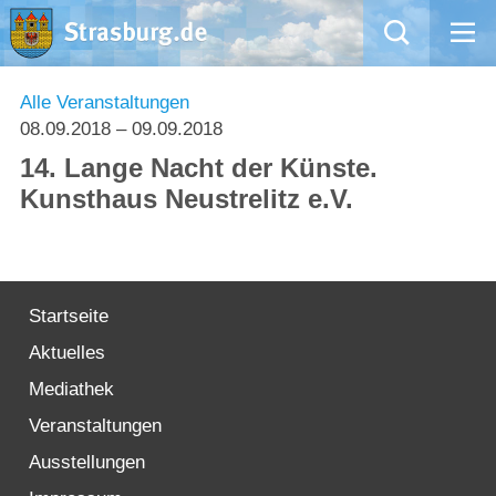
Mängelmeldung
Alle Veranstaltungen
08.09.2018
– 09.09.2018
Aktuelles
14. Lange Nacht der Künste.
Kunsthaus Neustrelitz e.V.
Rathaus
Natur – Kultur – Tourismus
Startseite
Wirtschaft
Aktuelles
Kommentarrichtlinien und Netiquette für unsere Social Media-Kanäle
Mediathek
Veranstaltungen
Willkommen in Strasburg (Uckermark)
Ausstellungen