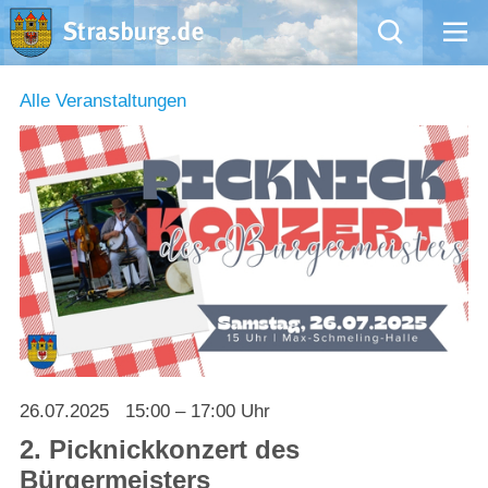
Mängelmeldung
Alle Veranstaltungen
Aktuelles
Rathaus
Natur – Kultur – Tourismus
Wirtschaft
Kommentarrichtlinien und Netiquette für unsere Social Media-Kanäle
26.07.2025
15:00 – 17:00 Uhr
Willkommen in Strasburg (Uckermark)
2. Picknickkonzert des
Bürgermeisters