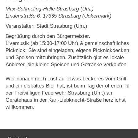
Strasburger Ehrenamtspreis „SBG“
Max-Schmeling-Halle Strasburg (Um.)
Lindenstraße 6
,
17335
Strasburg (Uckermark)
Welcome to Strasburg (Uckermark)
Veranstalter: Stadt Strasburg (Um.)
Ласкаво просимо до Штрасбурга (Уккермарк)
Begrüßung durch den Bürgermeister.
Livemusik (ab 15:30-17:00 Uhr) & gemeinschaftliches
Picknick: Sie sind eingeladen, eigene Picknickdecken
مرحبًا بكم في شتراسبورغ (أوكرمارك)
und Speisen mitzubringen. Zusätzlich gibt es lokale
Anbieter, die kleine Speisen und Getränke verkaufen.
Bine ați venit în Strasburg (Uckermark)
Wer danach noch Lust auf etwas Leckeres vom Grill
Online-Bewerbungen
und ein eiskaltes Bier hat, ist beim Tag der offenen Tür
der Freiwilligen Feuerwehr Strasburg (Um.) am
Sprache/Language
Gerätehaus in der Karl-Liebknecht-Straße herzlichst
willkommen.