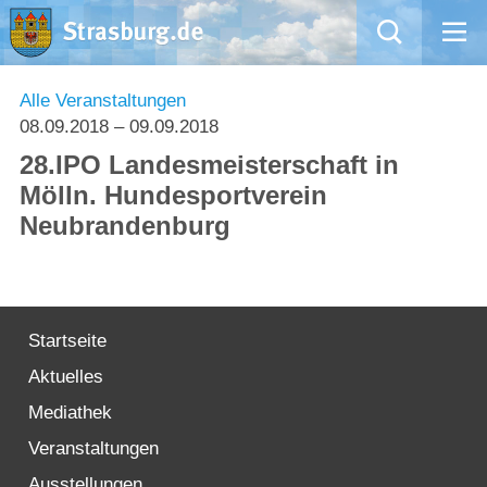
Mängelmeldung
Alle Veranstaltungen
08.09.2018
– 09.09.2018
Aktuelles
28.IPO Landesmeisterschaft in
Mölln. Hundesportverein
Rathaus
Neubrandenburg
Natur – Kultur – Tourismus
Wirtschaft
Startseite
Aktuelles
Kommentarrichtlinien und Netiquette für unsere Social Media-Kanäle
Mediathek
Willkommen in Strasburg (Uckermark)
Veranstaltungen
Ausstellungen