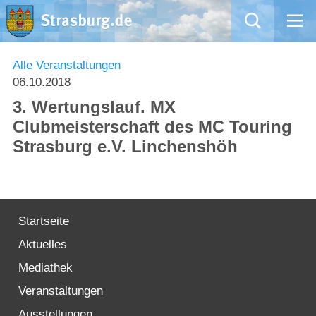
Mängelmeldung
Alle Veranstaltungen
06.10.2018
Aktuelles
3. Wertungslauf. MX
Clubmeisterschaft des MC Touring
Rathaus
Strasburg e.V. Linchenshöh
Natur – Kultur – Tourismus
Wirtschaft
Startseite
Aktuelles
Kommentarrichtlinien und Netiquette für unsere Social Media-Kanäle
Mediathek
Willkommen in Strasburg (Uckermark)
Veranstaltungen
Ausstellungen