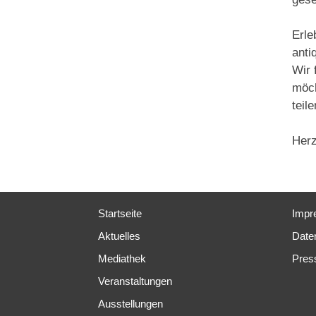
Erle
anti
Wir 
möch
teile
Herz
Startseite
Impr
Aktuelles
Date
Mediathek
Pres
Veranstaltungen
Ausstellungen