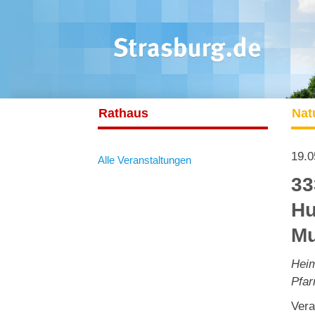
Rathaus
Nat
19.0
Alle Veranstaltungen
33
Hu
Mu
Hei
Pfar
Vera