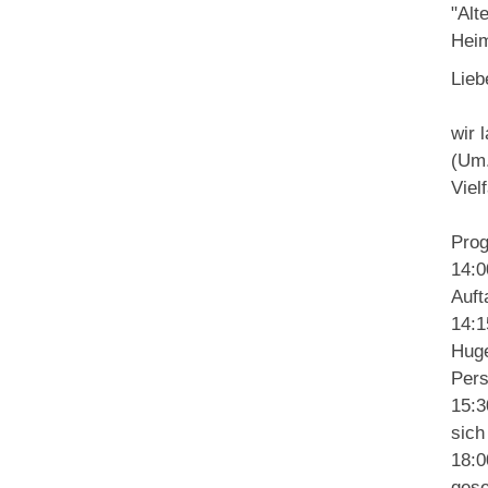
"Alt
Heim
Lieb
wir 
(Um.
Vielf
Prog
14:0
Auft
14:1
Huge
Pers
15:3
sich
18:0
gese