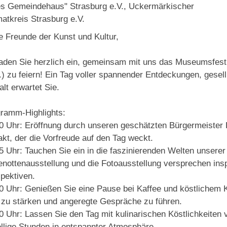
es Gemeindehaus" Strasburg e.V., Uckermärkischer
atkreis Strasburg e.V.
e Freunde der Kunst und Kultur,
laden Sie herzlich ein, gemeinsam mit uns das Museumsfes
) zu feiern! Ein Tag voller spannender Entdeckungen, gesel
alt erwartet Sie.
ramm-Highlights:
0 Uhr: Eröffnung durch unseren geschätzten Bürgermeister K
akt, der die Vorfreude auf den Tag weckt.
5 Uhr: Tauchen Sie ein in die faszinierenden Welten unserer
nottenausstellung und die Fotoausstellung versprechen in
pektiven.
0 Uhr: Genießen Sie eine Pause bei Kaffee und köstlichem 
 zu stärken und angeregte Gespräche zu führen.
0 Uhr: Lassen Sie den Tag mit kulinarischen Köstlichkeiten 
llige Stunden in entspannter Atmosphäre.