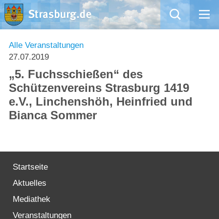
Mängelmeldung
Alle Veranstaltungen
27.07.2019
Aktuelles
„5. Fuchsschießen“ des
Schützenvereins Strasburg 1419
Rathaus
e.V., Linchenshöh, Heinfried und
Bianca Sommer
Natur – Kultur – Tourismus
Wirtschaft
Startseite
Kommentarrichtlinien und Netiquette für unsere Social Media-Kanäle
Aktuelles
Willkommen in Strasburg (Uckermark)
Mediathek
Veranstaltungen