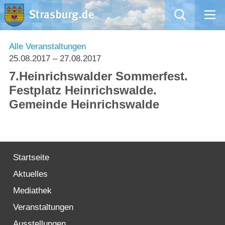
Mängelmeldung
Alle Veranstaltungen
25.08.2017
– 27.08.2017
Aktuelles
7.Heinrichswalder Sommerfest.
Festplatz Heinrichswalde.
Rathaus
Gemeinde Heinrichswalde
Natur – Kultur – Tourismus
Wirtschaft
Startseite
Aktuelles
Kommentarrichtlinien und Netiquette für unsere Social Media-Kanäle
Mediathek
Willkommen in Strasburg (Uckermark)
Veranstaltungen
Ausstellungen