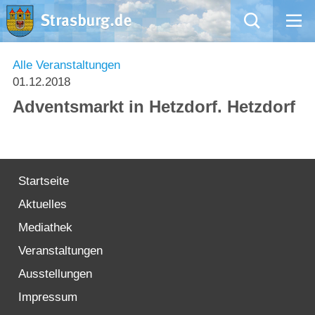
Mängelmeldung
Alle Veranstaltungen
01.12.2018
Aktuelles
Adventsmarkt in Hetzdorf. Hetzdorf
Rathaus
Natur – Kultur – Tourismus
Startseite
Aktuelles
Wirtschaft
Mediathek
Kommentarrichtlinien und Netiquette für unsere Social Media-Kanäle
Veranstaltungen
Ausstellungen
Willkommen in Strasburg (Uckermark)
Impressum