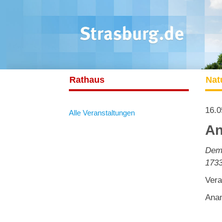
Rathaus
Nat
16.0
Alle Veranstaltungen
An
Dem
173
Vera
Anan