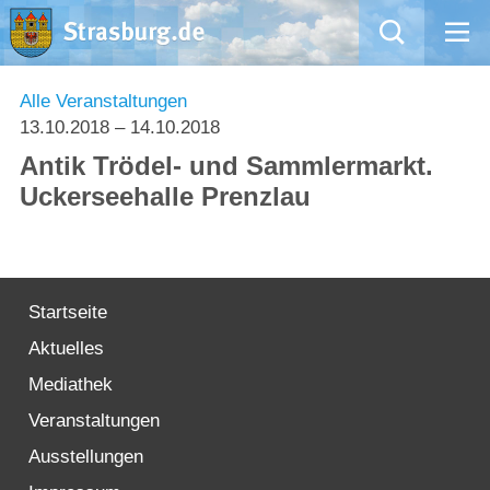
Mängelmeldung
Alle Veranstaltungen
13.10.2018
– 14.10.2018
Aktuelles
Antik Trödel- und Sammlermarkt.
Uckerseehalle Prenzlau
Rathaus
Natur – Kultur – Tourismus
Startseite
Wirtschaft
Aktuelles
Kommentarrichtlinien und Netiquette für unsere Social Media-Kanäle
Mediathek
Veranstaltungen
Willkommen in Strasburg (Uckermark)
Ausstellungen