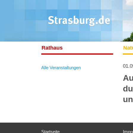
Rathaus
Nat
01.0
Alle Veranstaltungen
Au
du
un
Startseite
Impr