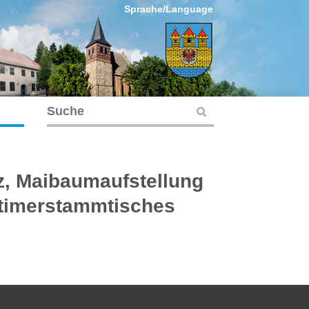
Sprache/Language
z, Maibaumaufstellung
dtimerstammtisches