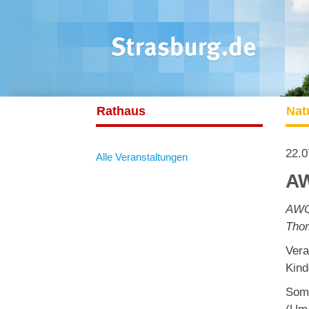
Rathaus
Nat
22.0
Alle Veranstaltungen
AW
AWO 
Thom
Vera
Kind
Somm