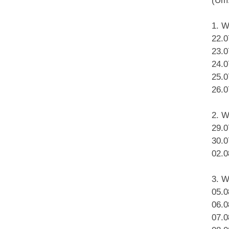
(Um.
1. 
22.0
23.0
24.0
25.0
26.0
2. 
29.0
30.0
02.0
3. 
05.0
06.0
07.0