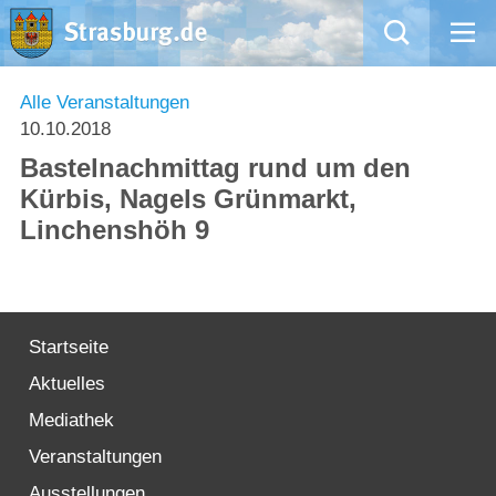
Mängelmeldung
Alle Veranstaltungen
10.10.2018
Aktuelles
Bastelnachmittag rund um den
Kürbis, Nagels Grünmarkt,
Rathaus
Linchenshöh 9
Natur – Kultur – Tourismus
Wirtschaft
Startseite
Aktuelles
Kommentarrichtlinien und Netiquette für unsere Social Media-Kanäle
Mediathek
Willkommen in Strasburg (Uckermark)
Veranstaltungen
Ausstellungen