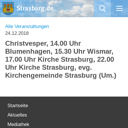
Mängelmeldung
Alle Veranstaltungen
24.12.2018
Aktuelles
Christvesper, 14.00 Uhr
Blumenhagen, 15.30 Uhr Wismar,
Rathaus
17.00 Uhr Kirche Strasburg, 22.00
Uhr Kirche Strasburg, evg.
Natur – Kultur – Tourismus
Kirchengemeinde Strasburg (Um.)
Wirtschaft
Kommentarrichtlinien und Netiquette für unsere Social Media-Kanäle
Startseite
Willkommen in Strasburg (Uckermark)
Aktuelles
Mediathek