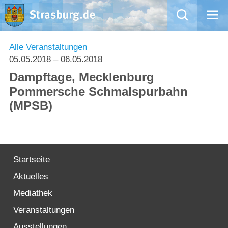
Mängelmeldung
Alle Veranstaltungen
05.05.2018
– 06.05.2018
Aktuelles
Dampftage, Mecklenburg
Pommersche Schmalspurbahn
Rathaus
(MPSB)
Natur – Kultur – Tourismus
Wirtschaft
Startseite
Aktuelles
Kommentarrichtlinien und Netiquette für unsere Social Media-Kanäle
Mediathek
Willkommen in Strasburg (Uckermark)
Veranstaltungen
Ausstellungen