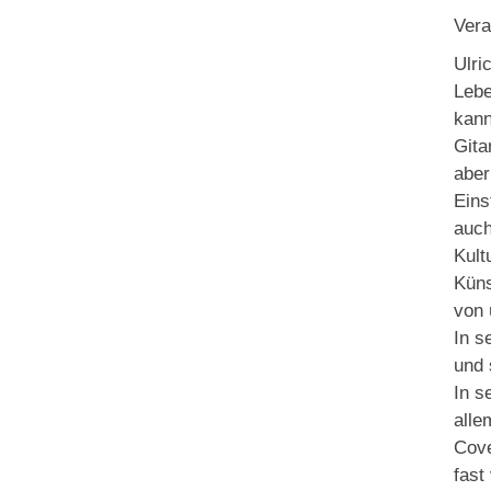
Vera
Ulri
Lebe
kann
Gita
aber
Eins
auch
Kult
Küns
von 
In s
und 
In s
alle
Cove
fast