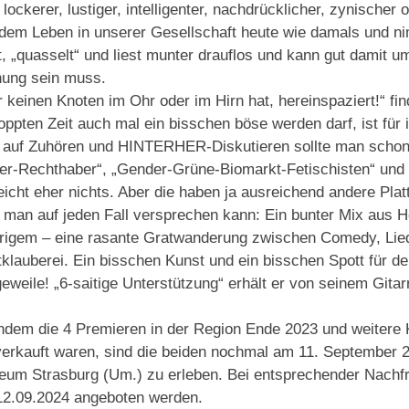
n lockerer, lustiger, intelligenter, nachdrücklicher, zynische
dem Leben in unserer Gesellschaft heute wie damals und ni
t, „quasselt“ und liest munter drauflos und kann gut damit 
ung sein muss.
 keinen Knoten im Ohr oder im Hirn hat, hereinspaziert!“ fin
oppten Zeit auch mal ein bisschen böse werden darf, ist für 
 auf Zuhören und HINTERHER-Diskutieren sollte man schon h
r-Rechthaber“, „Gender-Grüne-Biomarkt-Fetischisten“ und „
leicht eher nichts. Aber die haben ja ausreichend andere Pl
man auf jeden Fall versprechen kann: Ein bunter Mix aus H
rigem – eine rasante Gratwanderung zwischen Comedy, Lied
klauberei. Ein bisschen Kunst und ein bisschen Spott für de
eweile! „6-saitige Unterstützung“ erhält er von seinem Gita
dem die 4 Premieren in der Region Ende 2023 und weitere 
erkauft waren, sind die beiden nochmal am 11. September 2
um Strasburg (Um.) zu erleben. Bei entsprechender Nachfra
2.09.2024 angeboten werden.