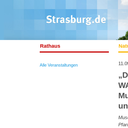
Rathaus
Nat
11.0
Alle Veranstaltungen
„D
W
Mu
un
Mus
Pfar