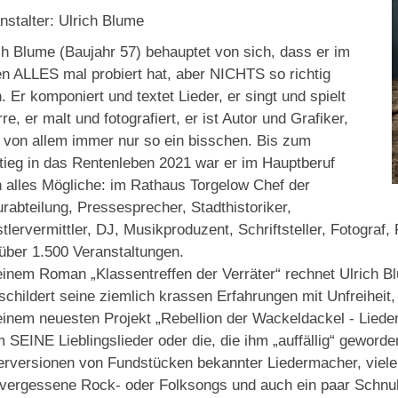
nstalter: Ulrich Blume
ch Blume (Baujahr 57) behauptet von sich, dass er im
n ALLES mal probiert hat, aber NICHTS so richtig
. Er komponiert und textet Lieder, er singt und spielt
rre, er malt und fotografiert, er ist Autor und Grafiker,
 von allem immer nur so ein bisschen. Bis zum
tieg in das Rentenleben 2021 war er im Hauptberuf
 alles Mögliche: im Rathaus Torgelow Chef der
urabteilung, Pressesprecher, Stadthistoriker,
tlervermittler, DJ, Musikproduzent, Schriftsteller, Fotograf
über 1.500 Veranstaltungen.
einem Roman „Klassentreffen der Verräter“ rechnet Ulrich
schildert seine ziemlich krassen Erfahrungen mit Unfreiheit
einem neuesten Projekt „Rebellion der Wackeldackel - Lieder
m SEINE Lieblingslieder oder die, die ihm „auffällig“ geword
rversionen von Fundstücken bekannter Liedermacher, viele
 vergessene Rock- oder Folksongs und auch ein paar Schnu