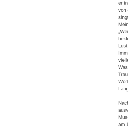
er i
von 
sing
Mein
„Wer
bekl
Lust
Imme
viel
Was 
Trau
Wort
Lang
Nach
ausv
Muse
am 1