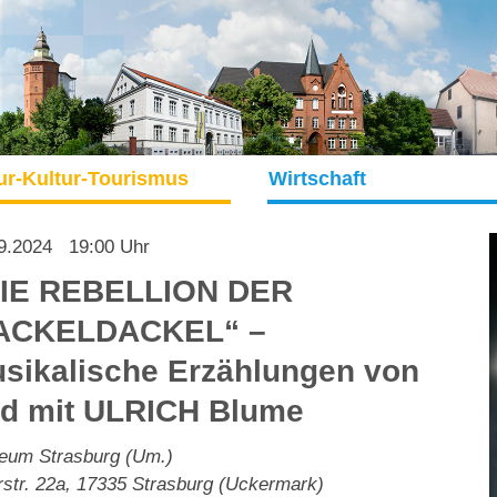
ur-Kultur-Tourismus
Wirtschaft
9.2024
19:00 Uhr
IE REBELLION DER
ACKELDACKEL“ –
sikalische Erzählungen von
d mit ULRICH Blume
eum Strasburg (Um.)
rstr. 22a
,
17335
Strasburg (Uckermark)