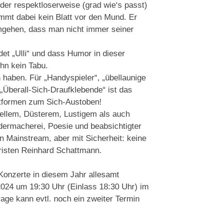
r oder respektloserweise (grad wie‘s passt)
mmt dabei kein Blatt vor den Mund. Er
umgehen, dass man nicht immer seiner
det „Ulli“ und dass Humor in dieser
ihn kein Tabu.
aben. Für „Handyspieler“, „übellaunige
Überall-Sich-Draufklebende“ ist das
attformen zum Sich-Austoben!
ellem, Düsterem, Lustigem als auch
ermacherei, Poesie und beabsichtigter
n Mainstream, aber mit Sicherheit: keine
rristen Reinhard Schattmann.
Konzerte in diesem Jahr allesamt
024 um 19:30 Uhr (Einlass 18:30 Uhr) im
ge kann evtl. noch ein zweiter Termin