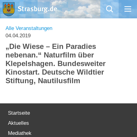
Mängelmeldung
Alle Veranstaltungen
04.04.2019
Aktuelles
„Die Wiese – Ein Paradies
nebenan.“ Naturfilm über
Rathaus
Klepelshagen. Bundesweiter
Kinostart. Deutsche Wildtier
Natur – Kultur – Tourismus
Stiftung, Nautilusfilm
Wirtschaft
Kommentarrichtlinien und Netiquette für unsere Social Media-Kanäle
Startseite
Willkommen in Strasburg (Uckermark)
Aktuelles
Mediathek