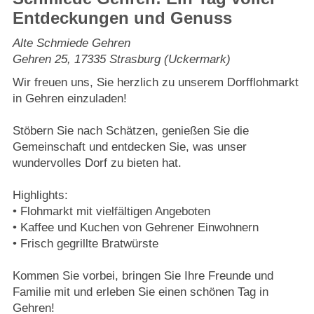
Strasburger Ehrenamtspreis „SBG“
Entdeckungen und Genuss
Welcome to Strasburg (Uckermark)
Alte Schmiede Gehren
Gehren 25
,
17335
Strasburg (Uckermark)
Ласкаво просимо до Штрасбурга (Уккермарк)
Wir freuen uns, Sie herzlich zu unserem Dorfflohmarkt
in Gehren einzuladen!
مرحبًا بكم في شتراسبورغ (أوكرمارك)
Stöbern Sie nach Schätzen, genießen Sie die
Gemeinschaft und entdecken Sie, was unser
Bine ați venit în Strasburg (Uckermark)
wundervolles Dorf zu bieten hat.
Online-Bewerbungen
Highlights:
• Flohmarkt mit vielfältigen Angeboten
Sprache/Language
• Kaffee und Kuchen von Gehrener Einwohnern
• Frisch gegrillte Bratwürste
Kommen Sie vorbei, bringen Sie Ihre Freunde und
Familie mit und erleben Sie einen schönen Tag in
Gehren!