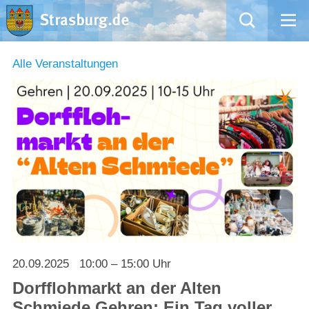
Mängelmeldung
Alle Veranstaltungen
Aktuelles
Rathaus
Natur – Kultur – Tourismus
Wirtschaft
Kommentarrichtlinien und Netiquette für unsere Social Media-Kanäle
20.09.2025
10:00 – 15:00 Uhr
Willkommen in Strasburg (Uckermark)
Dorfflohmarkt an der Alten
Schmiede Gehren: Ein Tag voller