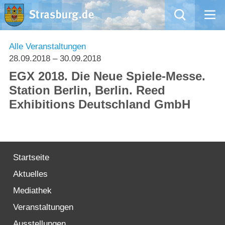
Mängelmeldung
Alle Veranstaltungen
28.09.2018
– 30.09.2018
Aktuelles
EGX 2018. Die Neue Spiele-Messe.
Station Berlin, Berlin. Reed
Rathaus
Exhibitions Deutschland GmbH
Natur – Kultur – Tourismus
Wirtschaft
Startseite
Aktuelles
Kommentarrichtlinien und Netiquette für unsere Social Media-Kanäle
Mediathek
Willkommen in Strasburg (Uckermark)
Veranstaltungen
Ausstellungen