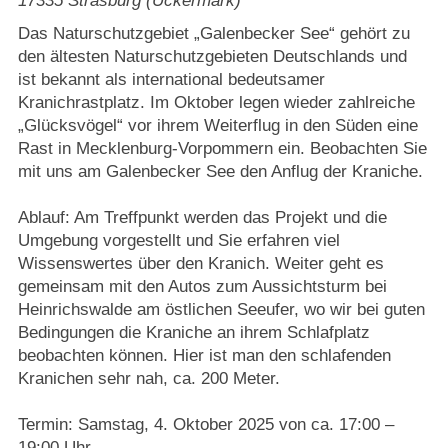
17335
Strasburg (Uckermark)
Strasburger Ehrenamtspreis „SBG“
Das Naturschutzgebiet „Galenbecker See“ gehört zu
den ältesten Naturschutzgebieten Deutschlands und
Welcome to Strasburg (Uckermark)
ist bekannt als international bedeutsamer
Kranichrastplatz. Im Oktober legen wieder zahlreiche
Ласкаво просимо до Штрасбурга (Уккермарк)
„Glücksvögel“ vor ihrem Weiterflug in den Süden eine
Rast in Mecklenburg-Vorpommern ein. Beobachten Sie
مرحبًا بكم في شتراسبورغ (أوكرمارك)
mit uns am Galenbecker See den Anflug der Kraniche.
Ablauf: Am Treffpunkt werden das Projekt und die
Bine ați venit în Strasburg (Uckermark)
Umgebung vorgestellt und Sie erfahren viel
Wissenswertes über den Kranich. Weiter geht es
Online-Bewerbungen
gemeinsam mit den Autos zum Aussichtsturm bei
Heinrichswalde am östlichen Seeufer, wo wir bei guten
Sprache/Language
Bedingungen die Kraniche an ihrem Schlafplatz
beobachten können. Hier ist man den schlafenden
Kranichen sehr nah, ca. 200 Meter.
Termin: Samstag, 4. Oktober 2025 von ca. 17:00 –
19:00 Uhr