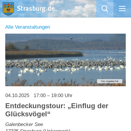
Mängelmeldung
Alle Veranstaltungen
Aktuelles
Rathaus
Natur – Kultur – Tourismus
Wirtschaft
04.10.2025
17:00 – 19:00 Uhr
Kommentarrichtlinien und Netiquette für unsere Social Media-Kanäle
Entdeckungstour: „Einflug der
Glücksvögel“
Willkommen in Strasburg (Uckermark)
Galenbecker See