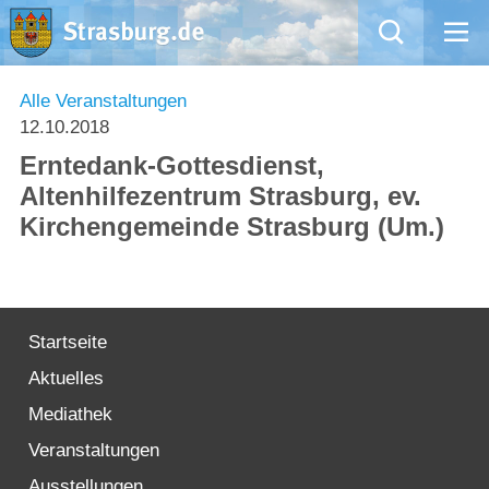
Mängelmeldung
Alle Veranstaltungen
12.10.2018
Aktuelles
Erntedank-Gottesdienst,
Altenhilfezentrum Strasburg, ev.
Rathaus
Kirchengemeinde Strasburg (Um.)
Natur – Kultur – Tourismus
Wirtschaft
Startseite
Aktuelles
Kommentarrichtlinien und Netiquette für unsere Social Media-Kanäle
Mediathek
Willkommen in Strasburg (Uckermark)
Veranstaltungen
Ausstellungen